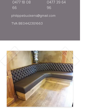
0477 18 08
0477 39 64
66
96
philippebuckens@gmail.com
TVA BE0442381663